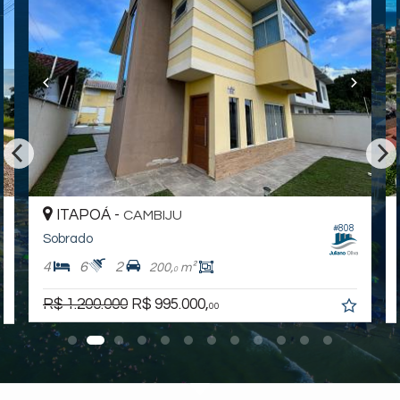
Itapoá /
SC
ver mapa abaixo
ITAPOÁ -
CAMBIJU
#808
Sobrado
4
6
2
200,
m²
0
R$ 1.200.000
R$ 995.000,
00