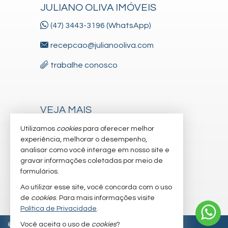
JULIANO OLIVA IMÓVEIS
(47) 3443-3196 (WhatsApp)
recepcao@julianooliva.com
trabalhe conosco
VEJA MAIS
receba nosso newsletter
Utilizamos
cookies
para oferecer melhor
experiência, melhorar o desempenho,
cadastre seu imóvel
analisar como você interage em nosso site e
gravar informações coletadas por meio de
imóveis favoritos
formulários.
mapa de imóveis
Ao utilizar esse site, você concorda com o uso
de
cookies
. Para mais informações visite
Política de Privacidade
.
Você aceita o uso de
cookies
?
©
2026
CRECI/SC 6.830-J
Política de Privacidade