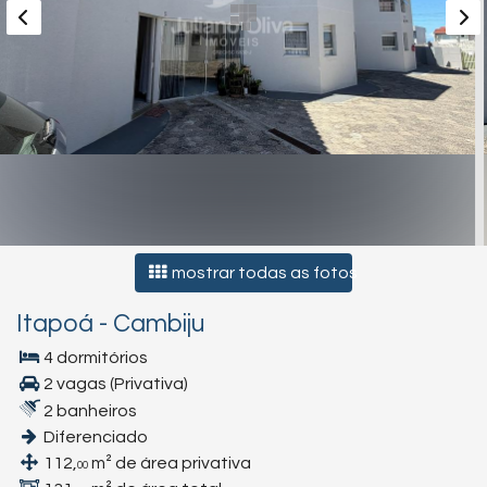
mostrar todas as fotos
Itapoá
-
Cambiju
4 dormitórios
2 vagas (Privativa)
2 banheiros
Diferenciado
112,
m² de área privativa
00