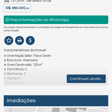
131,
m² de área total
00
R$ 480.000,
00
Mais Informações via WhatsApp
Os preços, disponibilidades e condições de pagamento poderão ser alterados sem prévia
comunicação.
Características do Imóvel:
Orientação Solar: Face Oeste
Estrutura: Alvenaria
Área Construída: 120 m²
Dormitórios: 4
Banheiros: 2
Garagem
Continuar Lendo...
Lavanderia
Churrasqueira: Área gourmet
Localização: A 200m do mar
Imediações
Destaques e Diferenciais:
Ambientes Amplos e Arejados