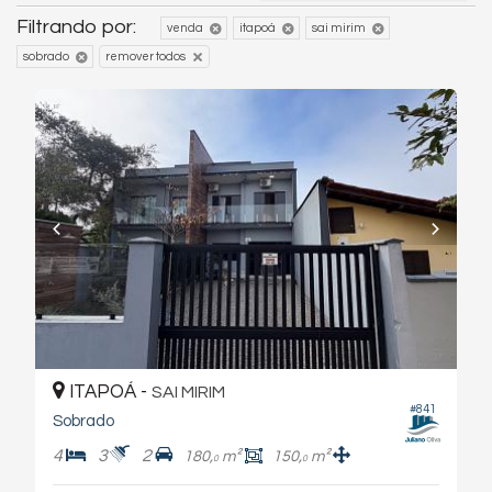
Filtrando por:
venda
itapoá
sai mirim
remover todos
sobrado
ITAPOÁ -
SAI MIRIM
#841
Sobrado
4
3
2
180,
m²
150,
m²
0
0