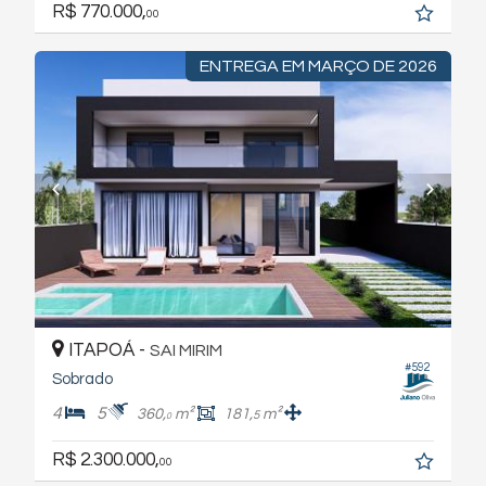
R$ 770.000,
00
ENTREGA EM MARÇO DE 2026
ITAPOÁ -
SAI MIRIM
#592
Sobrado
4
5
360,
m²
181,
m²
5
0
R$ 2.300.000,
00