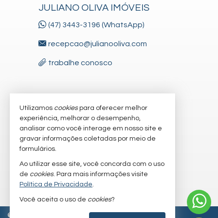
JULIANO OLIVA IMÓVEIS
(47) 3443-3196 (WhatsApp)
recepcao@julianooliva.com
trabalhe conosco
VEJA MAIS
Utilizamos
cookies
para oferecer melhor
experiência, melhorar o desempenho,
receba nosso newsletter
analisar como você interage em nosso site e
gravar informações coletadas por meio de
cadastre seu imóvel
formulários.
imóveis favoritos
Ao utilizar esse site, você concorda com o uso
de
cookies
. Para mais informações visite
mapa de imóveis
Política de Privacidade
.
Você aceita o uso de
cookies
?
©
2026
CRECI/SC 6.830-J
Política de Privacidade