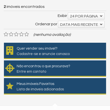
2
imóveis encontrados
Exibir
24 POR PÁGINA
Ordenar por
DATA MAIS RECENTE
(nenhuma avaliação)
Quer vender seu imóvel?
Cadastre-se e anuncie conosco
Não encontrou o que procurava?
Entre em contato
Meus imóveis Favoritos
Lista de imóveis adicionados