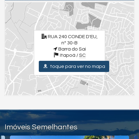
Facebook - Juliano Oliva Imóveis (Facebook/JulianoOlivaImóveis)
YouTube Juliano Oliva Imóveis - (Youtube/ThauaniZanetti)
Entre em contato com um de nossos corretores e agende sua visita.
Valores e condições podem ser alterados sem aviso prévio.
Endereço:
RUA 240 CONDE D'EU,
RUA 240 CONDE D'EU, nº 30-B
nº 30-B
Barra do Sai
Barra do Sai
Itapoá /
SC
Itapoá /
SC
ver mapa abaixo
toque para ver no mapa
Imóveis Semelhantes