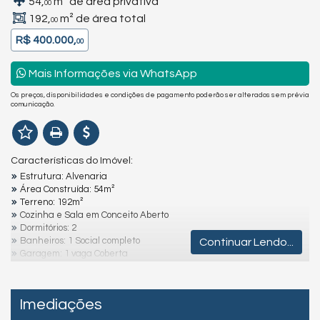
54,
m² de área privativa
00
192,
m² de área total
00
R$ 400.000,
00
Mais Informações via WhatsApp
Os preços, disponibilidades e condições de pagamento poderão ser alterados sem prévia
comunicação.
Características do Imóvel:
Estrutura: Alvenaria
Área Construída: 54m²
Terreno: 192m²
Cozinha e Sala em Conceito Aberto
Dormitórios: 2
Banheiros: 1 Social completo
Continuar Lendo...
Garagem: 1 vaga Coberta
Destaques e Diferenciais:
Imediações
Localização: Está a aproximadamente 255 metros da praia
Instagram - @julianoolivaimoveis (Instagram/julianoOlivaImoveis)