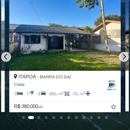
ITAPOÁ -
BARRA DO SAI
#839
Casa
3
1
3
360,
m²
70,
m²
0
0
R$ 380.000,
00