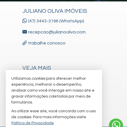
JULIANO OLIVA IMÓVEIS
(47) 3443-3196 (WhatsApp)
recepcao@julianooliva.com
trabalhe conosco
VEJA MAIS
receba nosso newsletter
Utilizamos
cookies
para oferecer melhor
experiência, melhorar o desempenho,
cadastre seu imóvel
analisar como você interage em nosso site e
gravar informações coletadas por meio de
imóveis favoritos
formulários.
mapa de imóveis
Ao utilizar esse site, você concorda com o uso
de
cookies
. Para mais informações visite
Política de Privacidade
.