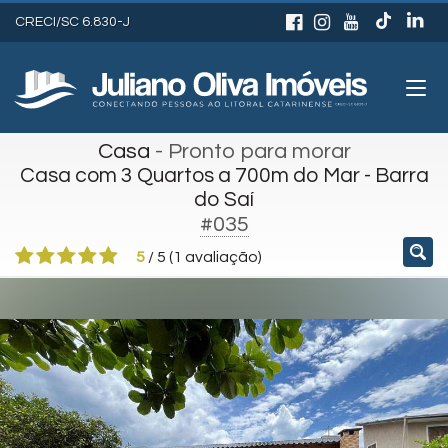
CRECI/SC 6.830-J
Casa
- Pronto para morar
Casa com 3 Quartos a 700m do Mar - Barra
do Saí
#035
5
/
5
(
1
avaliação)