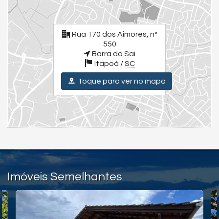
Amplo espaço de terreno
Para uma experiência completa, assista aos vídeos detalhados
Rua 170 dos Aimorés, nº
dos imóveis e da cidade. Visite nossas redes sociais:
550
Instagram - @julianoolivaimoveis (Instagram/julianoOlivaImoveis)
Barra do Sai
Facebook - Juliano Oliva Imóveis (Facebook/JulianoOlivaImóveis)
Assista ao Tour Completo - (YouTube/ThauaniZanetti)
Itapoá /
SC
O sonho do imóvel na praia está mais próximo do que você imagina,
venha descobrir!
toque para ver no mapa
Valores e condições podem ser alterados sem aviso prévio.
Endereço:
Rua 170 dos Aimorés, nº 550
Barra do Sai
Itapoá /
SC
ver mapa abaixo
Imóveis Semelhantes