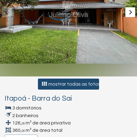
mostrar todas as fotos
Itapoá
-
Barra do Sai
3 dormitórios
2 banheiros
126,
m² de área privativa
00
360,
m² de área total
00