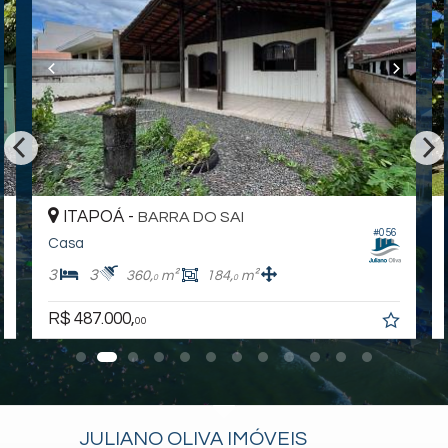
ITAPOÁ -
BARRA DO SAI
#056
Casa
3
3
360,
m²
184,
m²
0
0
R$ 487.000,
00
JULIANO OLIVA IMÓVEIS