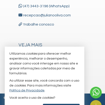
(47) 3443-3196 (WhatsApp)
recepcao@julianooliva.com
trabalhe conosco
VEJA MAIS
receba nosso newsletter
Utilizamos
cookies
para oferecer melhor
experiência, melhorar o desempenho,
cadastre seu imóvel
analisar como você interage em nosso site e
gravar informações coletadas por meio de
imóveis favoritos
formulários.
mapa de imóveis
Ao utilizar esse site, você concorda com o uso
de
cookies
. Para mais informações visite
Política de Privacidade
.
Você aceita o uso de
cookies
?
©
2026
CRECI/SC 6.830-J
Política de Privacidade