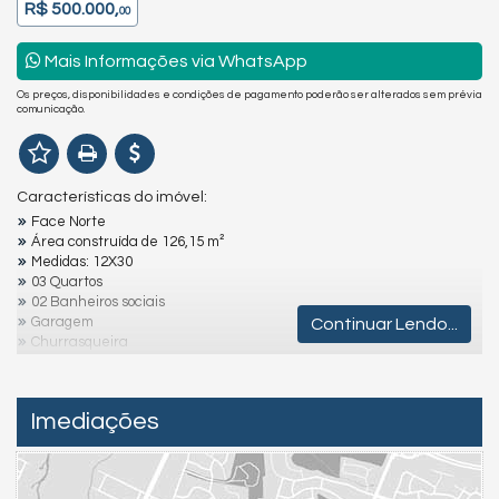
R$ 500.000,
00
Mais Informações via WhatsApp
Os preços, disponibilidades e condições de pagamento poderão ser alterados sem prévia
comunicação.
Características do imóvel:
Face Norte
Área construída de 126,15 m²
Medidas: 12X30
03 Quartos
02 Banheiros sociais
Garagem
Continuar Lendo...
Churrasqueira
Aproximadamente 700 m do mar
Imediações
Destaques e Diferenciais:
Varanda coberta
Ventiladores de teto
Cozinha externa