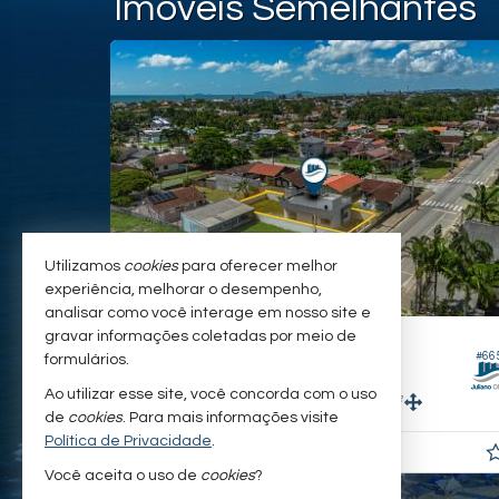
Imóveis Semelhantes
ERDO
Utilizamos
cookies
para oferecer melhor
experiência, melhorar o desempenho,
analisar como você interage em nosso site e
gravar informações coletadas por meio de
ITAPOÁ -
BARRA DO SAI
#762
#665
formulários.
Casa
Ao utilizar esse site, você concorda com o uso
3
2
4
360,
m²
84,
m²
2
0
de
cookies
. Para mais informações visite
Política de Privacidade
.
R$ 600.000,
00
Você aceita o uso de
cookies
?