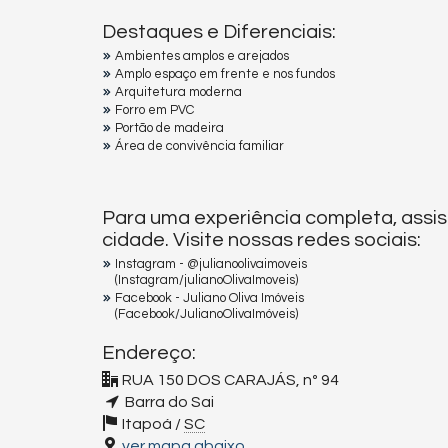
Destaques e Diferenciais:
Ambientes amplos e arejados
Amplo espaço em frente e nos fundos
Arquitetura moderna
Forro em PVC
Portão de madeira
Área de convivência familiar
Para uma experiência completa, assis
cidade. Visite nossas redes sociais:
Instagram - @julianoolivaimoveis
(Instagram/julianoOlivaImoveis)
Facebook - Juliano Oliva Imóveis
(Facebook/JulianoOlivaImóveis)
Endereço:
RUA 150 DOS CARAJÁS, nº 94
Barra do Sai
Itapoá /
SC
ver mapa abaixo