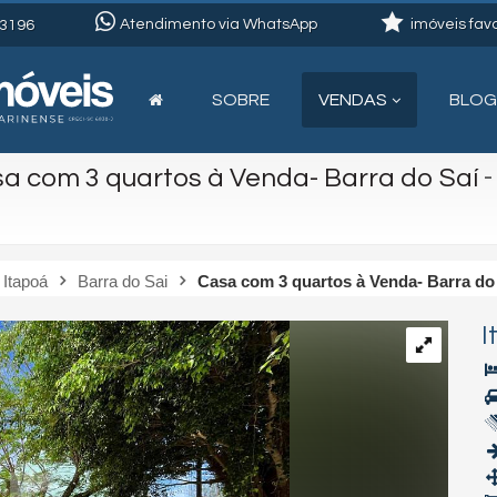
Atendimento via WhatsApp
imóveis favo
3196
SOBRE
VENDAS
BLOG
a com 3 quartos à Venda- Barra do Saí
Itapoá
Barra do Sai
Casa com 3 quartos à Venda- Barra do
I