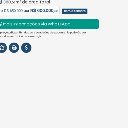
360,
m² de área total
00
R$ 600.000,
de
R$ 650.000
por
com desconto
00
Mais Informações via WhatsApp
 preços, disponibilidades e condições de pagamento poderão ser
terados sem prévia comunicação.