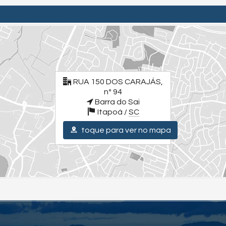
RUA 150 DOS CARAJÁS,
nº 94
Barra do Sai
Itapoá /
SC
toque para ver no mapa