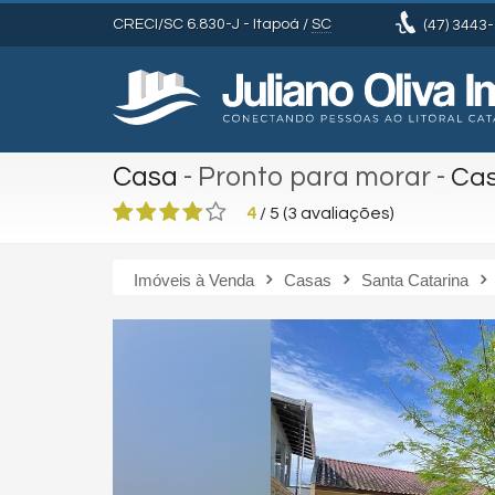
CRECI/SC 6.830-J
- Itapoá /
SC
(47)
3443-
Casa
- Pronto para morar
-
Cas
4
/
5
(
3
avaliações)
Imóveis à Venda
Casas
Santa Catarina