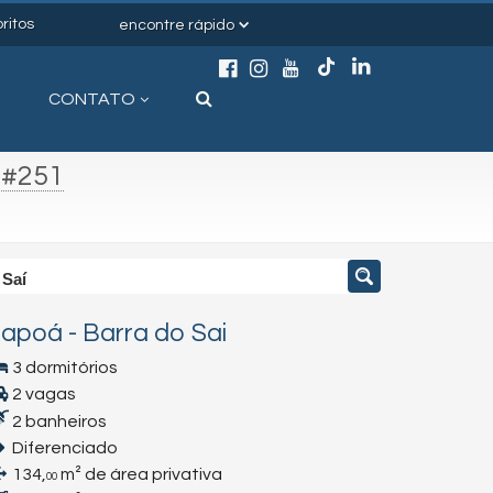
ritos
encontre rápido
CONTATO
-
#251
 Saí
tapoá
-
Barra do Sai
3 dormitórios
2 vagas
2 banheiros
Diferenciado
134,
m² de área privativa
00